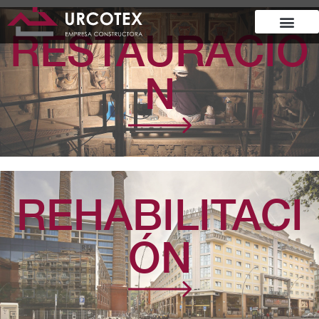
RESTAURACIÓ
N
REHABILITACI
ÓN