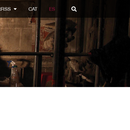
RRSS
CAT
ES