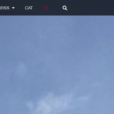
RRSS
CAT
ES