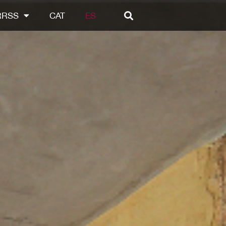
RRSS
CAT
ES